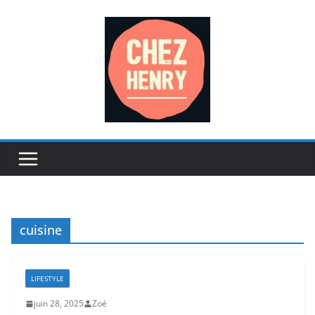
Passer
au
contenu
cuisine
LIFESTYLE
juin 28, 2025
Zoé