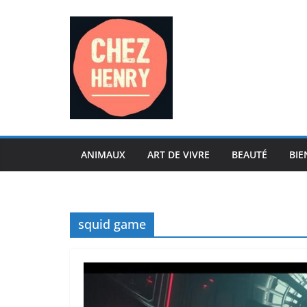
Passer
au
contenu
ANIMAUX
ART DE VIVRE
BEAUTÉ
BIE
squid game