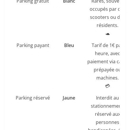
Parking gratuit
Blanc
Rares, souvent
occupés par des
scooters ou des
résidents.
🐢
Parking payant
Bleu
Tarif de 1€ par
heure, avec
paiement via carte
prépayée ou
machines.
💳
Parking réservé
Jaune
Interdit au
stationnement,
réservé aux
personnes