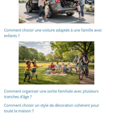
Comment choisir une voiture adaptée à une famille avec
enfants ?
Comment organiser une sortie familiale avec plusieurs
tranches d’âge ?
Comment choisir un style de décoration cohérent pour
toute la maison ?