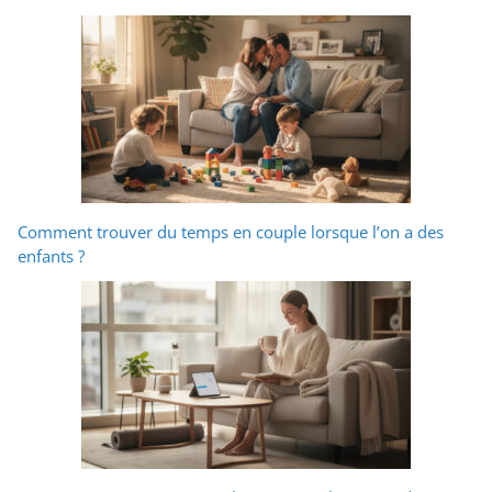
Comment trouver du temps en couple lorsque l’on a des
enfants ?