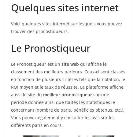
Quelques sites internet
Voici quelques sites internet sur lesquels vous pouvez
trouver des pronostiqueurs.
Le Pronostiqueur
Le Pronostiqueur est un
site web
qui affiche le
classement des meilleurs parieurs. Ceux-ci sont classés
en fonction de plusieurs critères tels que la notation, le
ROI moyen et le taux de réussite. La plateforme affiche
aussi le site du
meilleur pronostiqueur
sur une
période donnée ainsi que toutes les statistiques le
concernant (nombre de paris, bénéficies obtenus, etc.).
Vous pouvez également y consulter les avis sur les
différents paris en cours.